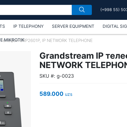
(+998 55) 50
TS
IP TELEPHONY
SERVER EQUIPMENT
DIGITAL SI
Е MIKROTIK
P телефон GRP2601P, IP NETWORK TELEPHONE
Grandstream IP теле
NETWORK TELEPHO
SKU #: g-0023
589.000
uzs