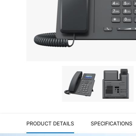
Server equipment
UPS Uninterruptible Power
Supply
Headphones
Mouses and keybords
Cooling systems
Server equipment
Video conferencing
Digital Signage
Video surveillance
PRODUCT DETAILS
SPECIFICATIONS
PC