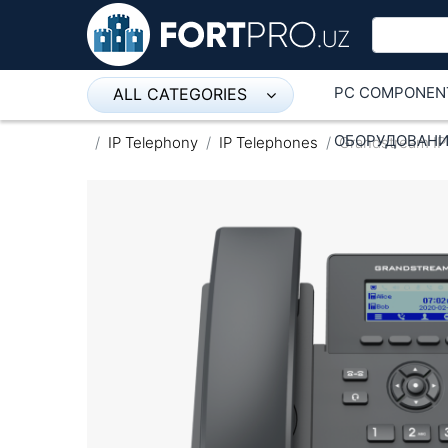
PC COMPONEN
ALL CATEGORIES
Микрофон
ОБОРУДОВАНИ
IP Telephony
IP Telephones
Grandstream I
Напольные розетки
Оборудование Mikrotik
Пылесос
Спикерфон
ADSL, Wan / Lan Routers, Wi-Fi
IP Telephony
Stereo systems