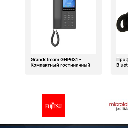
Grandstream GHP631 -
Проф
Компактный гостиничный
Blue
телефон
Steal