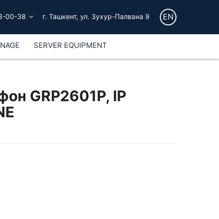
EN
3-00-38
г. Ташкент, ул. Зухур-Палвана 9
GNAGE
SERVER EQUIPMENT
фон GRP2601P, IP
NE