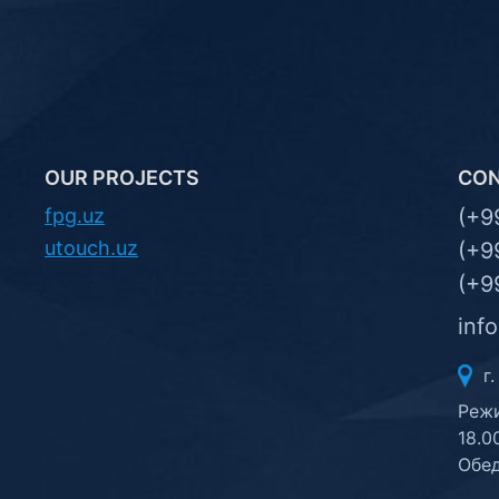
OUR PROJECTS
CO
fpg.uz
(+9
utouch.uz
(+9
(+9
inf
г.
Режи
18.0
Обед