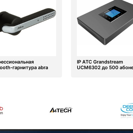
ессиональная
IP АТС Grandstream
tooth-гарнитура abra
UCM6302 до 500 абон
th UC