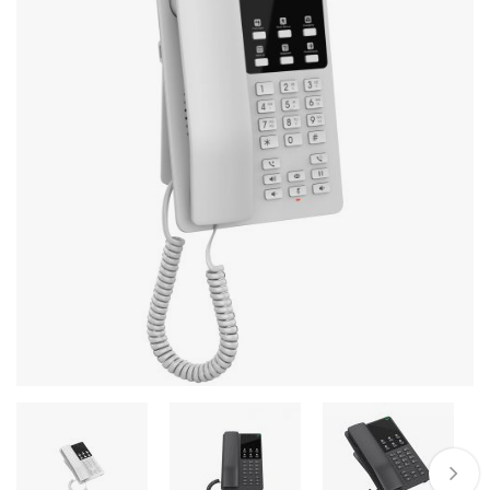
Stereo systems
Server equipment
UPS Uninterruptible Power Supply
Headphones
Mouses and keybords
Cooling systems
Server equipment
Video conferencing
Digital Signage
Video surveillance
PC