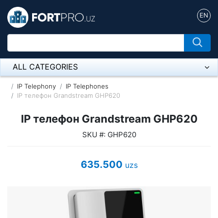
EN
ALL CATEGORIES
Микрофон
IP Telephony
IP Telephones
IP телефон Grandstream GHP620
Напольные розетки
IP телефон Grandstream GHP620
Оборудование Mikrotik
SKU #: GHP620
Пылесос
635.500
uzs
Спикерфон
ADSL, Wan / Lan Routers, Wi-Fi
IP Telephony