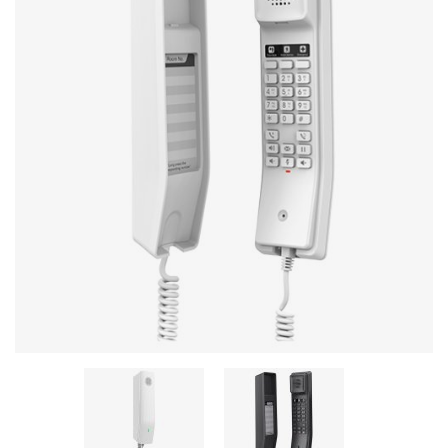
Stereo systems
Server equipment
UPS Uninterruptible Power Supply
Headphones
Mouses and keybords
Cooling systems
Server equipment
Video conferencing
Digital Signage
Video surveillance
PC