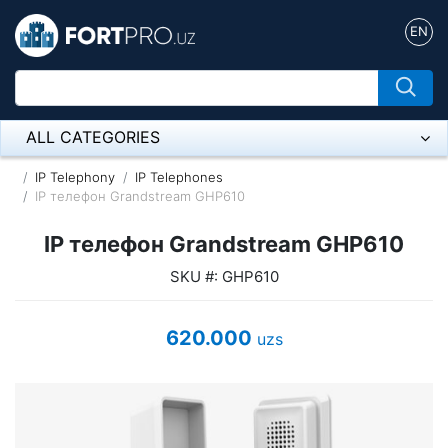
EN
ALL CATEGORIES
Микрофон
IP Telephony
IP Telephones
IP телефон Grandstream GHP610
Напольные розетки
IP телефон Grandstream GHP610
Оборудование Mikrotik
SKU #: GHP610
Пылесос
620.000
uzs
Спикерфон
ADSL, Wan / Lan Routers, Wi-Fi
IP Telephony