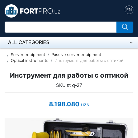
EN
ALL CATEGORIES
Микрофон
Server equipment
Passive server equipment
Optical instruments
Инструмент для работы с оптикой
Напольные розетки
Инструмент для работы с оптикой
Оборудование Mikrotik
SKU #: q-27
Пылесос
8.198.080
uzs
Спикерфон
ADSL, Wan / Lan Routers, Wi-Fi
IP Telephony