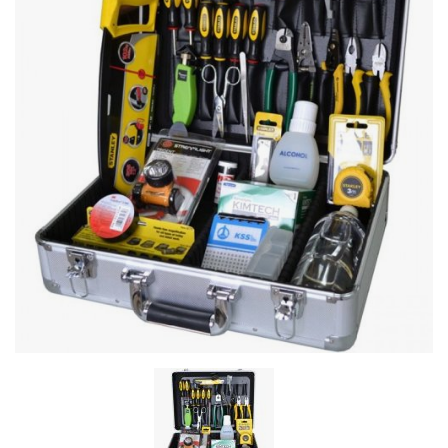
Stereo systems
Server equipment
UPS Uninterruptible Power Supply
Headphones
Mouses and keybords
Cooling systems
Server equipment
Video conferencing
Digital Signage
Video surveillance
PC