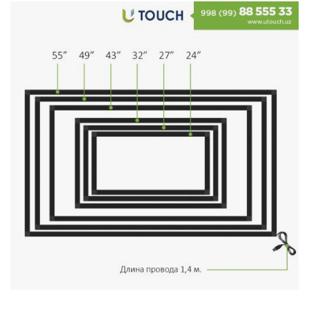
Stereo systems
Server equipment
UPS Uninterruptible Power Supply
Headphones
Mouses and keybords
Cooling systems
Server equipment
Video conferencing
Digital Signage
Video surveillance
PC