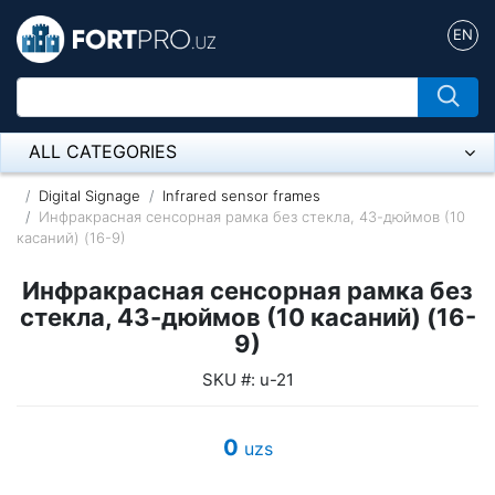
EN
ALL CATEGORIES
Микрофон
Digital Signage
Infrared sensor frames
Инфракрасная сенсорная рамка без стекла, 43-дюймов (10
касаний) (16-9)
Напольные розетки
Инфракрасная сенсорная рамка без
Оборудование Mikrotik
стекла, 43-дюймов (10 касаний) (16-
Пылесос
9)
SKU #: u-21
Спикерфон
ADSL, Wan / Lan Routers, Wi-Fi
0
uzs
IP Telephony