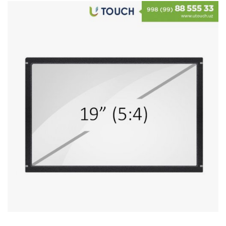
Stereo systems
Server equipment
UPS Uninterruptible Power Supply
Headphones
Mouses and keybords
Cooling systems
Server equipment
Video conferencing
Digital Signage
Video surveillance
PC