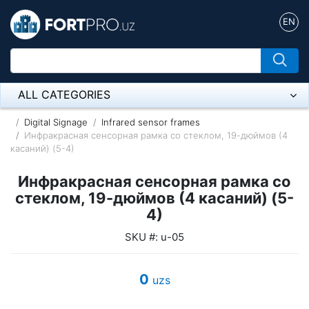
EN
ALL CATEGORIES
Микрофон
Digital Signage
Infrared sensor frames
Инфракрасная сенсорная рамка со стеклом, 19-дюймов (4
касаний) (5-4)
Напольные розетки
Инфракрасная сенсорная рамка со
Оборудование Mikrotik
стеклом, 19-дюймов (4 касаний) (5-
Пылесос
4)
SKU #: u-05
Спикерфон
ADSL, Wan / Lan Routers, Wi-Fi
0
uzs
IP Telephony