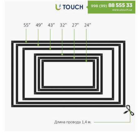
Stereo systems
Server equipment
UPS Uninterruptible Power Supply
Headphones
Mouses and keybords
Cooling systems
Server equipment
Video conferencing
Digital Signage
Video surveillance
PC