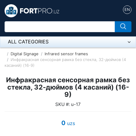
EN
ALL CATEGORIES
Микрофон
Digital Signage
Infrared sensor frames
Инфракрасная сенсорная рамка без стекла, 32-дюймов (4
касаний) (16-9)
Напольные розетки
Инфракрасная сенсорная рамка без
Оборудование Mikrotik
стекла, 32-дюймов (4 касаний) (16-
Пылесос
9)
SKU #: u-17
Спикерфон
ADSL, Wan / Lan Routers, Wi-Fi
0
uzs
IP Telephony