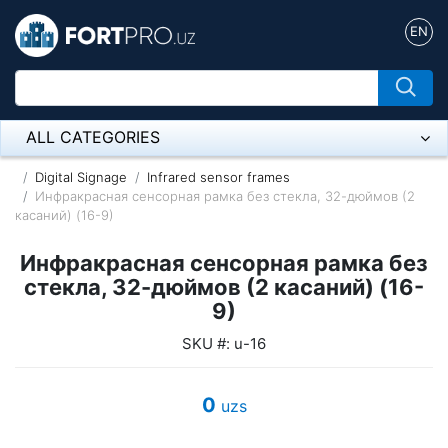
EN
ALL CATEGORIES
Микрофон
Digital Signage
Infrared sensor frames
Инфракрасная сенсорная рамка без стекла, 32-дюймов (2
касаний) (16-9)
Напольные розетки
Инфракрасная сенсорная рамка без
Оборудование Mikrotik
стекла, 32-дюймов (2 касаний) (16-
Пылесос
9)
SKU #: u-16
Спикерфон
ADSL, Wan / Lan Routers, Wi-Fi
0
uzs
IP Telephony