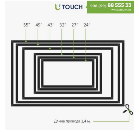
Stereo systems
Server equipment
UPS Uninterruptible Power Supply
Headphones
Mouses and keybords
Cooling systems
Server equipment
Video conferencing
Digital Signage
Video surveillance
PC