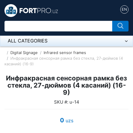
EN
ALL CATEGORIES
Микрофон
Digital Signage
Infrared sensor frames
Инфракрасная сенсорная рамка без стекла, 27-дюймов (4
касаний) (16-9)
Напольные розетки
Инфракрасная сенсорная рамка без
Оборудование Mikrotik
стекла, 27-дюймов (4 касаний) (16-
Пылесос
9)
SKU #: u-14
Спикерфон
ADSL, Wan / Lan Routers, Wi-Fi
0
uzs
IP Telephony