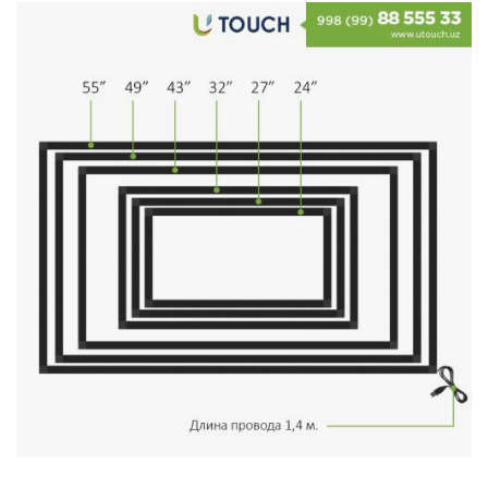
Stereo systems
Server equipment
UPS Uninterruptible Power Supply
Headphones
Mouses and keybords
Cooling systems
Server equipment
Video conferencing
Digital Signage
Video surveillance
PC