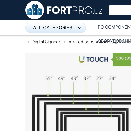
PC COMPONEN
ALL CATEGORIES
Микрофон
ОБОРУДОВАНИ
Digital Signage
Infrared sensor frames
Инфр
Напольные розетки
Оборудование Mikrotik
Пылесос
Спикерфон
ADSL, Wan / Lan Routers, Wi-Fi
IP Telephony
Stereo systems