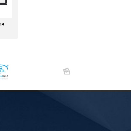
ая
10)