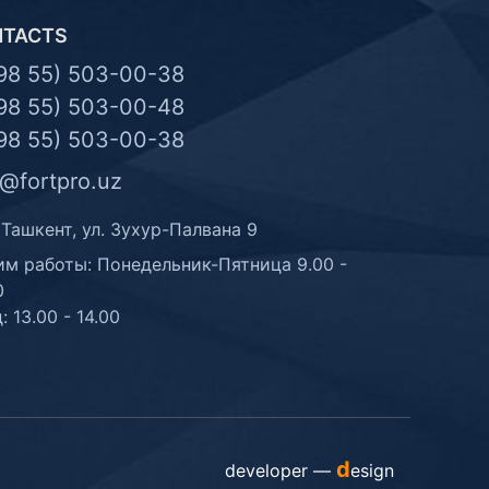
NTACTS
98 55) 503-00-38
98 55) 503-00-48
98 55) 503-00-38
o@fortpro.uz
 Ташкент, ул. Зухур-Палвана 9
м работы: Понедельник-Пятница 9.00 -
0
: 13.00 - 14.00
d
developer —
esign