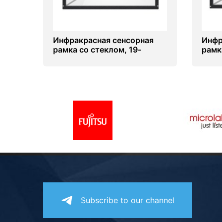
Инфракрасная сенсорная
Инфр
рамка со стеклом, 19-
рамк
дюймов (4 касаний) (5-4)
дюйм
Subscribe to our channel