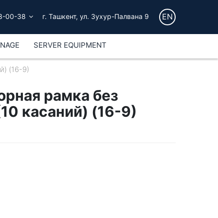
EN
3-00-38
г. Ташкент, ул. Зухур-Палвана 9
GNAGE
SERVER EQUIPMENT
) (16-9)
орная рамка без
10 касаний) (16-9)