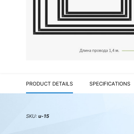
Server equipment
UPS Uninterruptible Power
Supply
Headphones
Mouses and keybords
Cooling systems
Server equipment
PRODUCT DETAILS
SPECIFICATIONS
Video conferencing
Digital Signage
Video surveillance
SKU:
u-15
PC