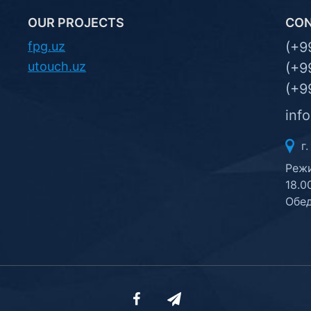
OUR PROJECTS
CO
fpg.uz
(+9
utouch.uz
(+9
(+9
inf
г.
Режи
18.0
Обед