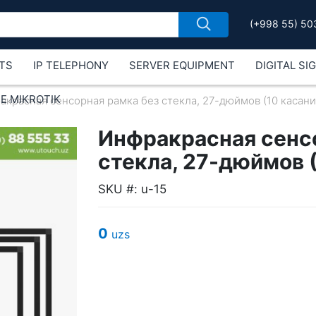
(+998 55) 50
TS
IP TELEPHONY
SERVER EQUIPMENT
DIGITAL SI
Е MIKROTIK
акрасная сенсорная рамка без стекла, 27-дюймов (10 касаний
Инфракрасная сенс
стекла, 27-дюймов (
SKU #: u-15
0
uzs