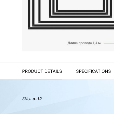
Server equipment
UPS Uninterruptible Power
Supply
Headphones
Mouses and keybords
Cooling systems
Server equipment
PRODUCT DETAILS
SPECIFICATIONS
Video conferencing
Digital Signage
Video surveillance
SKU:
u-12
PC