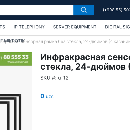
(+998 55) 50
TS
IP TELEPHONY
SERVER EQUIPMENT
DIGITAL SI
Е MIKROTIK
акрасная сенсорная рамка без стекла, 24-дюймов (4 касаний)
Инфракрасная сенс
стекла, 24-дюймов (
SKU #: u-12
0
uzs