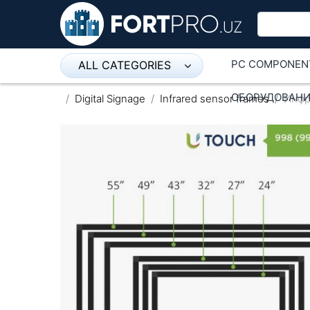
PC COMPONEN
ALL CATEGORIES
Микрофон
ОБОРУДОВАНИ
Digital Signage
Infrared sensor frames
Инфр
Напольные розетки
Оборудование Mikrotik
Пылесос
Спикерфон
ADSL, Wan / Lan Routers, Wi-Fi
IP Telephony
Stereo systems