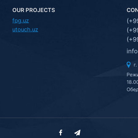
OUR PROJECTS
CO
fpg.uz
(+9
utouch.uz
(+9
(+9
inf
г.
Режи
18.0
Обед