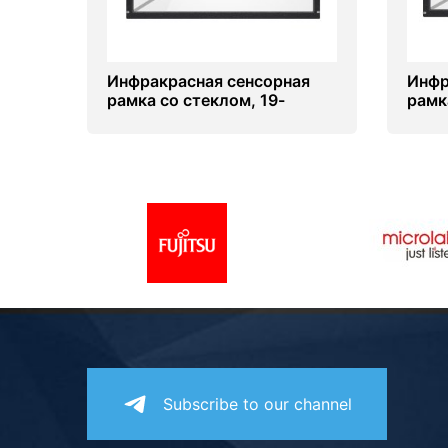
Инфракрасная сенсорная
Инфр
рамка со стеклом, 19-
рамк
дюймов (4 касаний) (5-4)
дюйм
Subscribe to our channel