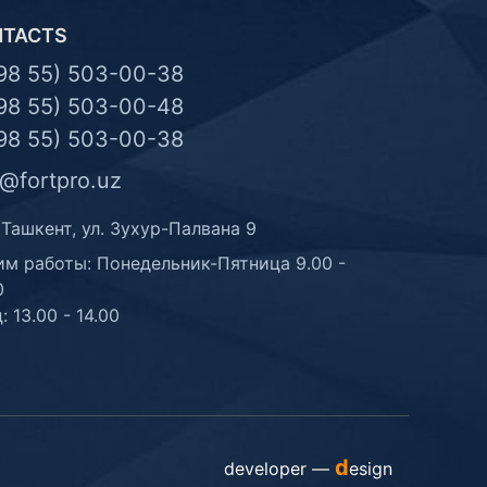
NTACTS
98 55) 503-00-38
98 55) 503-00-48
98 55) 503-00-38
o@fortpro.uz
 Ташкент, ул. Зухур-Палвана 9
м работы: Понедельник-Пятница 9.00 -
0
: 13.00 - 14.00
d
developer —
esign