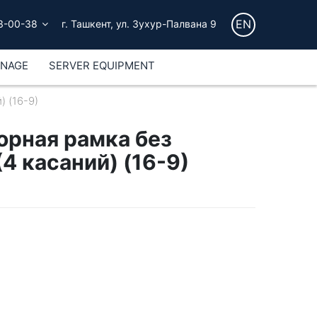
EN
3-00-38
г. Ташкент, ул. Зухур-Палвана 9
GNAGE
SERVER EQUIPMENT
 (16-9)
орная рамка без
4 касаний) (16-9)