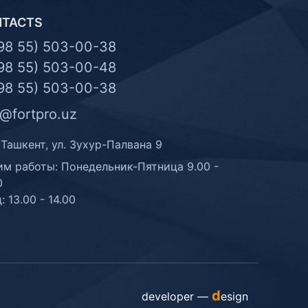
NTACTS
98 55) 503-00-38
98 55) 503-00-48
98 55) 503-00-38
o@fortpro.uz
 Ташкент, ул. Зухур-Палвана 9
м работы: Понедельник-Пятница 9.00 -
0
: 13.00 - 14.00
d
developer —
esign