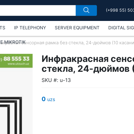
(+998 55) 50
TS
IP TELEPHONY
SERVER EQUIPMENT
DIGITAL SI
Е MIKROTIK
акрасная сенсорная рамка без стекла, 24-дюймов (10 касаний
Инфракрасная сенс
стекла, 24-дюймов (
SKU #: u-13
0
uzs