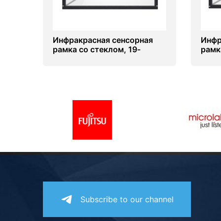
Инфракрасная сенсорная
Инфр
рамка со стеклом, 19-
рамк
дюймов (4 касаний) (5-4)
дюйм
Subscribe to our channel