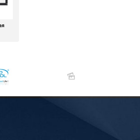
ая
10)