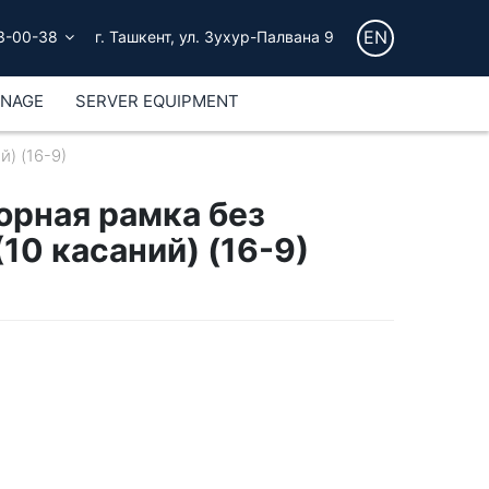
EN
3-00-38
г. Ташкент, ул. Зухур-Палвана 9
GNAGE
SERVER EQUIPMENT
) (16-9)
орная рамка без
10 касаний) (16-9)