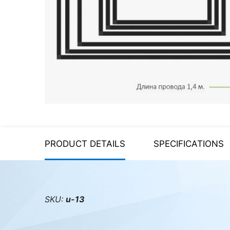
Server equipment
UPS Uninterruptible Power
Supply
Headphones
Mouses and keybords
Cooling systems
Server equipment
PRODUCT DETAILS
SPECIFICATIONS
Video conferencing
Digital Signage
Video surveillance
SKU:
u-13
PC