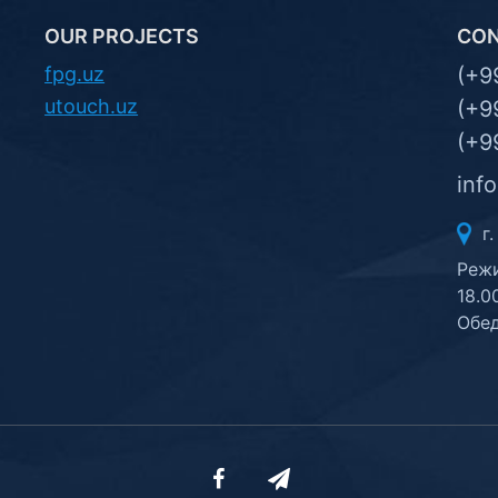
OUR PROJECTS
CO
fpg.uz
(+9
utouch.uz
(+9
(+9
inf
г.
Режи
18.0
Обед