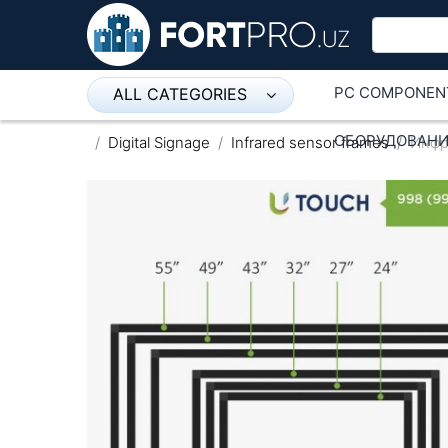
PC COMPONEN
ALL CATEGORIES
Микрофон
ОБОРУДОВАНИ
Digital Signage
Infrared sensor frames
Инфр
Напольные розетки
Оборудование Mikrotik
Пылесос
Спикерфон
ADSL, Wan / Lan Routers, Wi-Fi
IP Telephony
Stereo systems