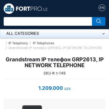
EN
ALL CATEGORIES
Микрофон
IP Telephony
IP Telephones
Grandstream IP телефон GRP2613, IP NETWORK TELEPHONE
Напольные розетки
Grandstream IP телефон GRP2613, IP
Оборудование Mikrotik
NETWORK TELEPHONE
SKU #: t-149
Пылесос
Спикерфон
1.209.000
uzs
ADSL, Wan / Lan Routers, Wi-Fi
IP Telephony