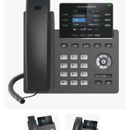
Stereo systems
Server equipment
UPS Uninterruptible Power Supply
Headphones
Mouses and keybords
Cooling systems
Server equipment
Video conferencing
Digital Signage
Video surveillance
PC