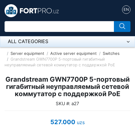
EN
ALL CATEGORIES
Микрофон
Server equipment
Active server equipment
Switches
Grandstream GWN7700P 5-портовый гигабитный
неуправляемый сетевой коммутатор с поддержкой PoE
Напольные розетки
Grandstream GWN7700P 5-портовый
Оборудование Mikrotik
гигабитный неуправляемый сетевой
Пылесос
коммутатор с поддержкой PoE
SKU #: а27
Спикерфон
ADSL, Wan / Lan Routers, Wi-Fi
527.000
uzs
IP Telephony