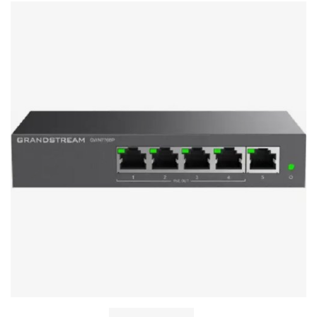
Stereo systems
Server equipment
UPS Uninterruptible Power Supply
Headphones
Mouses and keybords
Cooling systems
Server equipment
Video conferencing
Digital Signage
Video surveillance
PC