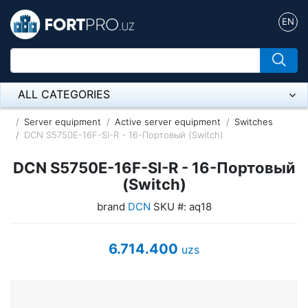
EN
ALL CATEGORIES
Микрофон
Server equipment
Active server equipment
Switches
DCN S5750E-16F-SI-R - 16-Портовый (Switch)
Напольные розетки
DCN S5750E-16F-SI-R - 16-Портовый
Оборудование Mikrotik
(Switch)
brand
DCN
SKU #: aq18
Пылесос
Спикерфон
6.714.400
uzs
ADSL, Wan / Lan Routers, Wi-Fi
IP Telephony