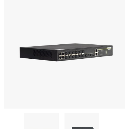
Stereo systems
Server equipment
UPS Uninterruptible Power Supply
Headphones
Mouses and keybords
Cooling systems
Server equipment
Video conferencing
Digital Signage
Video surveillance
PC