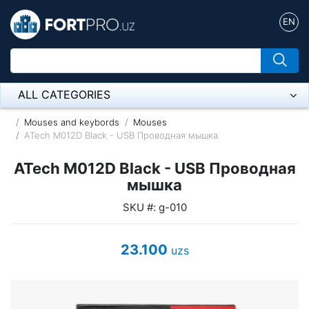
EN
ALL CATEGORIES
Микрофон
Mouses and keybords
Mouses
ATech M012D Black - USB Проводная мышка
Напольные розетки
ATech M012D Black - USB Проводная
Оборудование Mikrotik
мышка
SKU #: g-010
Пылесос
Спикерфон
23.100
uzs
ADSL, Wan / Lan Routers, Wi-Fi
IP Telephony