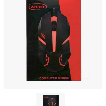
Stereo systems
Server equipment
UPS Uninterruptible Power Supply
Headphones
Mouses and keybords
Cooling systems
Server equipment
Video conferencing
Digital Signage
Video surveillance
PC