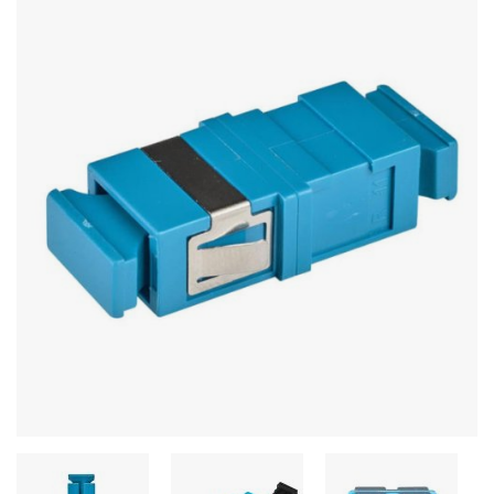
Stereo systems
Server equipment
UPS Uninterruptible Power Supply
Headphones
Mouses and keybords
Cooling systems
Server equipment
Video conferencing
Digital Signage
Video surveillance
PC