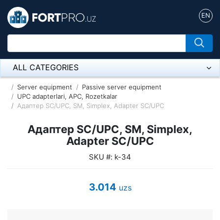
EN
ALL CATEGORIES
Микрофон
Server equipment
Passive server equipment
UPC adapterlari, APC, Rozetkalar
Адаптер SC/UPC, SM, Simplex, Adapter SC/UPC
Напольные розетки
Адаптер SC/UPC, SM, Simplex,
Оборудование Mikrotik
Adapter SC/UPC
Пылесос
SKU #: k-34
Спикерфон
3.014
uzs
ADSL, Wan / Lan Routers, Wi-Fi
IP Telephony