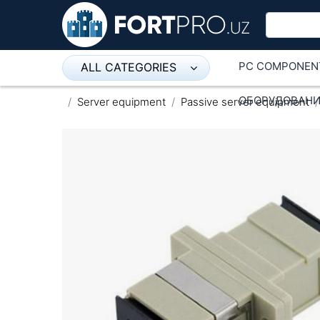
PC COMPONEN
ALL CATEGORIES
Микрофон
ОБОРУДОВАНИ
Server equipment
Passive server equipment
Напольные розетки
Оборудование Mikrotik
Пылесос
Спикерфон
ADSL, Wan / Lan Routers, Wi-Fi
IP Telephony
Stereo systems