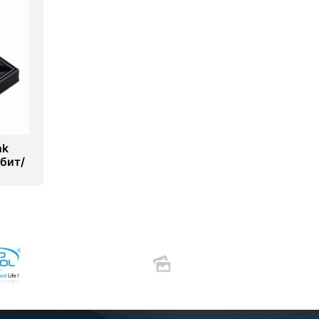
nk
Гбит/