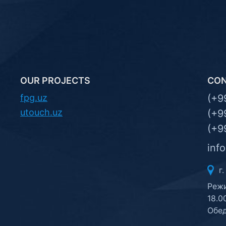
OUR PROJECTS
CO
fpg.uz
(+9
utouch.uz
(+9
(+9
inf
г.
Режи
18.0
Обед