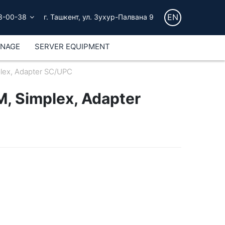
EN
3-00-38
г. Ташкент, ул. Зухур-Палвана 9
GNAGE
SERVER EQUIPMENT
lex, Adapter SC/UPC
, Simplex, Adapter