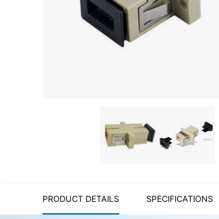
Server equipment
UPS Uninterruptible Power
Supply
Headphones
Mouses and keybords
Cooling systems
Server equipment
Video conferencing
Digital Signage
Video surveillance
PRODUCT DETAILS
SPECIFICATIONS
PC