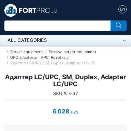
EN
ALL CATEGORIES
Микрофон
Server equipment
Passive server equipment
UPC adapterlari, APC, Rozetkalar
Адаптер LC/UPC, SM, Duplex, Adapter LC/UPC
Напольные розетки
Адаптер LC/UPC, SM, Duplex, Adapter
Оборудование Mikrotik
LC/UPC
Пылесос
SKU #: k-37
Спикерфон
6.028
uzs
ADSL, Wan / Lan Routers, Wi-Fi
IP Telephony