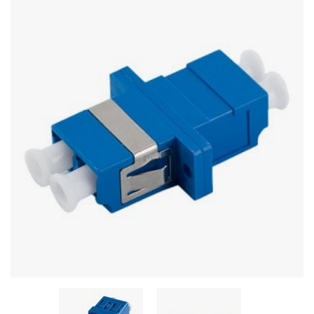
Stereo systems
Server equipment
UPS Uninterruptible Power Supply
Headphones
Mouses and keybords
Cooling systems
Server equipment
Video conferencing
Digital Signage
Video surveillance
PC