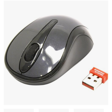
Stereo systems
Server equipment
UPS Uninterruptible Power Supply
Headphones
Mouses and keybords
Cooling systems
Server equipment
Video conferencing
Digital Signage
Video surveillance
PC