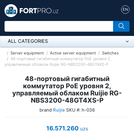
EN
ALL CATEGORIES
Микрофон
Server equipment
Active server equipment
Switches
48-портовый гигабитный коммутатор PoE уровня 2,
управляемый облаком Ruijie RG-NBS3200-48GT4XS-P
Напольные розетки
48-портовый гигабитный
Оборудование Mikrotik
коммутатор PoE уровня 2,
Пылесос
управляемый облаком Ruijie RG-
NBS3200-48GT4XS-P
Спикерфон
brand
Ruijie
SKU #: h-036
ADSL, Wan / Lan Routers, Wi-Fi
16.571.260
IP Telephony
uzs