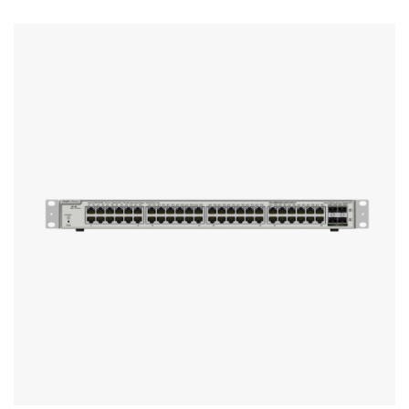
Stereo systems
Server equipment
UPS Uninterruptible Power Supply
Headphones
Mouses and keybords
Cooling systems
Server equipment
Video conferencing
Digital Signage
Video surveillance
PC