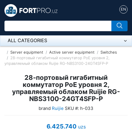
EN
ALL CATEGORIES
Микрофон
Server equipment
Active server equipment
Switches
28-портовый гигабитный коммутатор PoE уровня 2,
управляемый облаком Ruijie RG-NBS3100-24GT4SFP-P
Напольные розетки
28-портовый гигабитный
Оборудование Mikrotik
коммутатор PoE уровня 2,
Пылесос
управляемый облаком Ruijie RG-
NBS3100-24GT4SFP-P
Спикерфон
brand
Ruijie
SKU #: h-033
ADSL, Wan / Lan Routers, Wi-Fi
6.425.740
IP Telephony
uzs