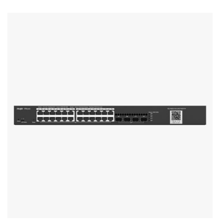
Stereo systems
Server equipment
UPS Uninterruptible Power Supply
Headphones
Mouses and keybords
Cooling systems
Server equipment
Video conferencing
Digital Signage
Video surveillance
PC