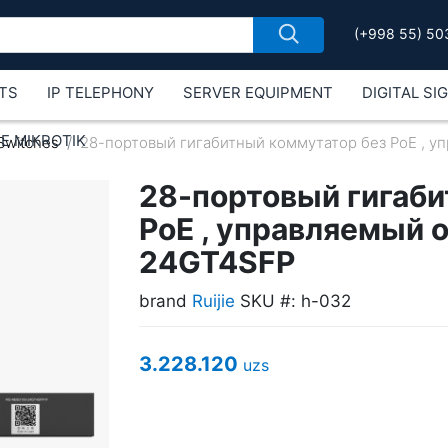
(+998 55) 50
TS
IP TELEPHONY
SERVER EQUIPMENT
DIGITAL SI
Е MIKROTIK
Switches
28-портовый гигабитный коммутатор без PoE , 
28-портовый гигаби
PoE , управляемый
24GT4SFP
brand
Ruijie
SKU #: h-032
3.228.120
uzs