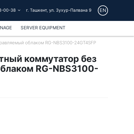
EN
3-00-38
г. Ташкент, ул. Зухур-Палвана 9
GNAGE
SERVER EQUIPMENT
управляемый облаком RG-NBS3100-24GT4SFP
тный коммутатор без
 облаком RG-NBS3100-