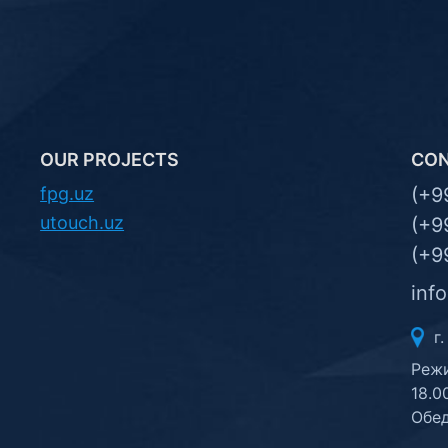
OUR PROJECTS
CO
fpg.uz
(+9
utouch.uz
(+9
(+9
inf
г.
Режи
18.0
Обед