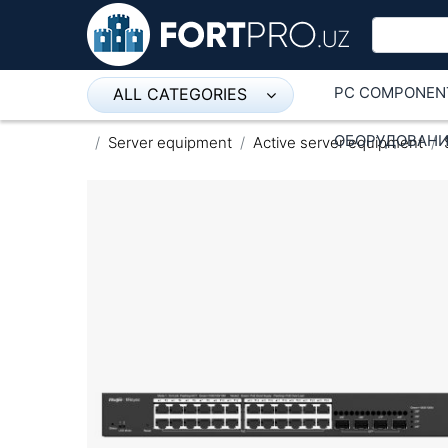
PC COMPONEN
ALL CATEGORIES
Микрофон
ОБОРУДОВАНИ
Server equipment
Active server equipment
Напольные розетки
Оборудование Mikrotik
Пылесос
Спикерфон
ADSL, Wan / Lan Routers, Wi-Fi
IP Telephony
Stereo systems