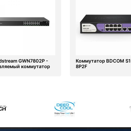
dstream GWN7802P -
Коммутатор BDCOM S1
вляемый коммутатор
8P2F