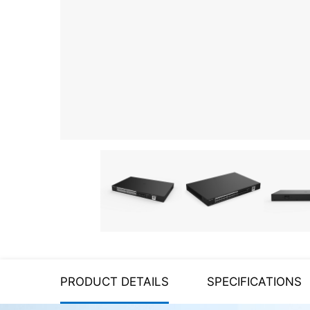
Server equipment
UPS Uninterruptible Power
Supply
Headphones
Mouses and keybords
Cooling systems
Server equipment
Video conferencing
Digital Signage
Video surveillance
PRODUCT DETAILS
SPECIFICATIONS
PC