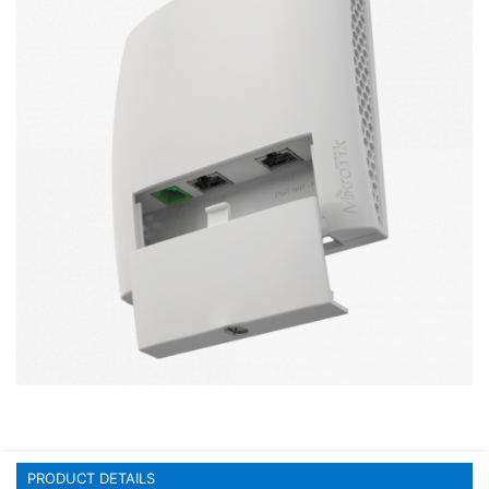
Stereo systems
Server equipment
UPS Uninterruptible Power Supply
Headphones
Mouses and keybords
Cooling systems
Server equipment
Video conferencing
Digital Signage
Video surveillance
PRODUCT DETAILS
PC