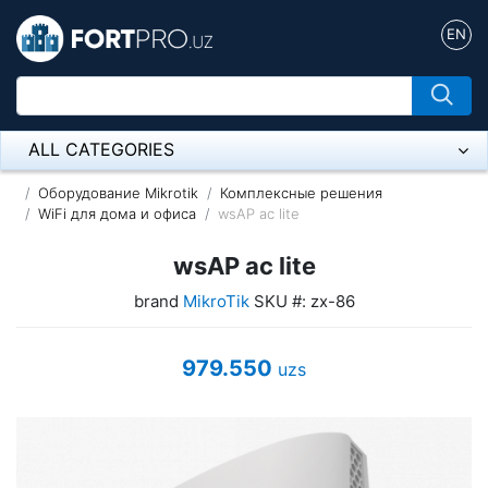
EN
ALL CATEGORIES
Микрофон
Оборудование Mikrotik
Комплексные решения
WiFi для дома и офиса
wsAP ac lite
Напольные розетки
wsAP ac lite
Оборудование Mikrotik
brand
MikroTik
SKU #: zx-86
Пылесос
979.550
uzs
Спикерфон
ADSL, Wan / Lan Routers, Wi-Fi
IP Telephony