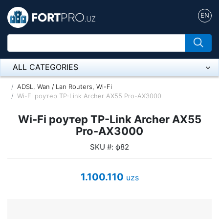
EN
ALL CATEGORIES
Микрофон
ADSL, Wan / Lan Routers, Wi-Fi
Wi-Fi роутер TP-Link Archer AX55 Pro-AX3000
Напольные розетки
Wi-Fi роутер TP-Link Archer AX55
Оборудование Mikrotik
Pro-AX3000
SKU #: ф82
Пылесос
Спикерфон
1.100.110
uzs
ADSL, Wan / Lan Routers, Wi-Fi
IP Telephony