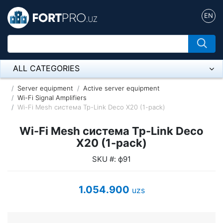
EN
ALL CATEGORIES
Микрофон
Server equipment
Active server equipment
Wi-Fi Signal Amplifiers
Wi-Fi Mesh система Tp-Link Deco X20 (1-pack)
Напольные розетки
Wi-Fi Mesh система Tp-Link Deco
Оборудование Mikrotik
X20 (1-pack)
Пылесос
SKU #: ф91
Спикерфон
1.054.900
uzs
ADSL, Wan / Lan Routers, Wi-Fi
IP Telephony