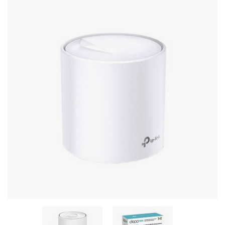
Stereo systems
Server equipment
UPS Uninterruptible Power Supply
Headphones
Mouses and keybords
Cooling systems
Server equipment
Video conferencing
Digital Signage
Video surveillance
PC