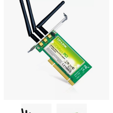
Stereo systems
Server equipment
UPS Uninterruptible Power Supply
Headphones
Mouses and keybords
Cooling systems
Server equipment
Video conferencing
Digital Signage
Video surveillance
PC