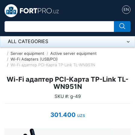
EN
ALL CATEGORIES
Микрофон
Server equipment
Active server equipment
Wi-Fi Adapters (USB/PCI)
Wi-Fi адаптер PCI-Карта TP-Link TL-WN951N
Напольные розетки
Wi-Fi адаптер PCI-Карта TP-Link TL-
Оборудование Mikrotik
WN951N
Пылесос
SKU #: g-49
Спикерфон
301.400
uzs
ADSL, Wan / Lan Routers, Wi-Fi
IP Telephony