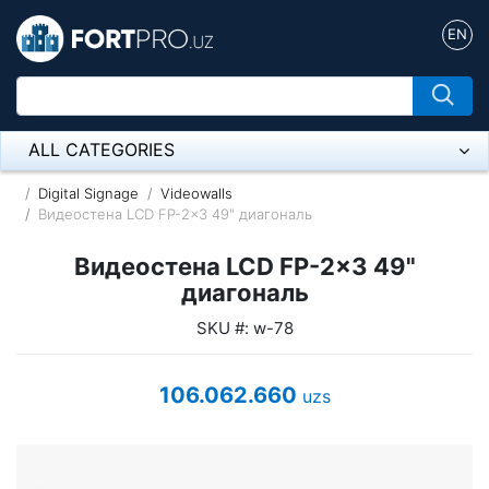
EN
ALL CATEGORIES
Микрофон
Digital Signage
Videowalls
Видеостена LCD FP-2x3 49" диагональ
Напольные розетки
Видеостена LCD FP-2x3 49"
Оборудование Mikrotik
диагональ
SKU #: w-78
Пылесос
Спикерфон
106.062.660
uzs
ADSL, Wan / Lan Routers, Wi-Fi
IP Telephony