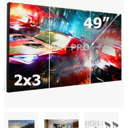
Stereo systems
Server equipment
UPS Uninterruptible Power Supply
Headphones
Mouses and keybords
Cooling systems
Server equipment
Video conferencing
Digital Signage
Video surveillance
PC