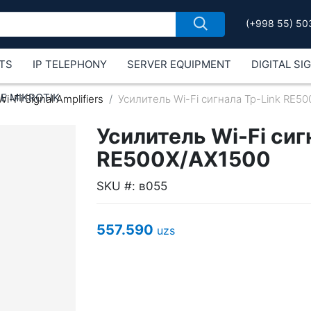
(+998 55) 50
TS
IP TELEPHONY
SERVER EQUIPMENT
DIGITAL SI
Е MIKROTIK
Wi-Fi Signal Amplifiers
Усилитель Wi-Fi сигнала Tp-Link RE5
Усилитель Wi-Fi сиг
RE500X/AX1500
SKU #: в055
557.590
uzs