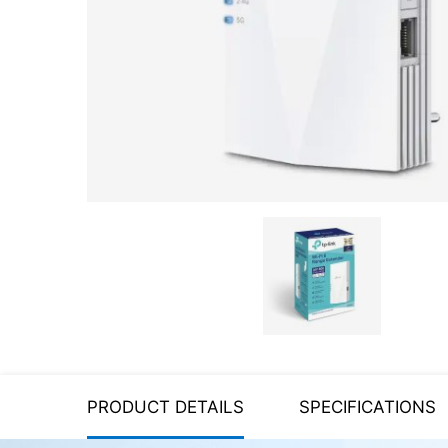
Server equipment
UPS Uninterruptible Power
Supply
Headphones
Mouses and keybords
Cooling systems
Server equipment
Video conferencing
Digital Signage
Video surveillance
PRODUCT DETAILS
SPECIFICATIONS
PC