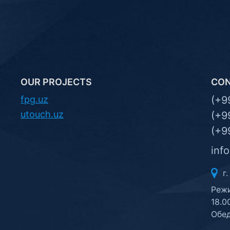
OUR PROJECTS
CO
fpg.uz
(+9
utouch.uz
(+9
(+9
inf
г.
Режи
18.0
Обед