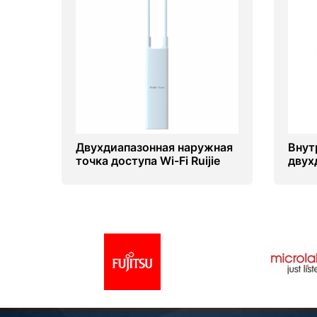
Двухдиапазонная наружная
Внут
точка доступа Wi-Fi Ruijie
двух
Reyee RG-RAP52-OD
точка
RG-R