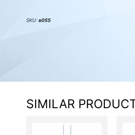
PC components
SKU:
в055
SIMILAR PRODUC