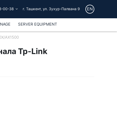
EN
3-00-38
г. Ташкент, ул. Зухур-Палвана 9
GNAGE
SERVER EQUIPMENT
00X/AX1500
нала Tp-Link