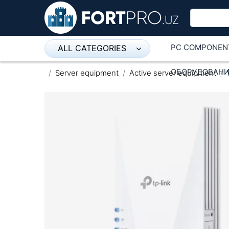
PC COMPONEN
ALL CATEGORIES
Микрофон
ОБОРУДОВАНИ
Server equipment
Active server equipment
Напольные розетки
Оборудование Mikrotik
Пылесос
Спикерфон
ADSL, Wan / Lan Routers, Wi-Fi
IP Telephony
Stereo systems