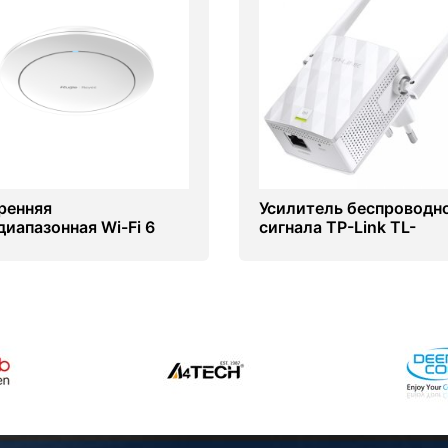
ренняя
Усилитель беспроводн
диапазонная Wi-Fi 6
сигнала TP-Link TL-
 доступа Ruijie Reyee
WA855RE
AP2266