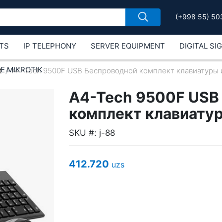
(+998 55) 50
TS
IP TELEPHONY
SERVER EQUIPMENT
DIGITAL SI
Е MIKROTIK
t
A4-Tech 9500F USB Беспроводной комплект клавиатуры
A4-Tech 9500F USB
комплект клавиату
SKU #: j-88
412.720
uzs