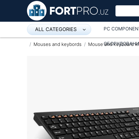
PC COMPONEN
ALL CATEGORIES
Микрофон
ОБОРУДОВАНИ
Mouses and keybords
Mouse and keyboard ki
Напольные розетки
Оборудование Mikrotik
Пылесос
Спикерфон
ADSL, Wan / Lan Routers, Wi-Fi
IP Telephony
Stereo systems