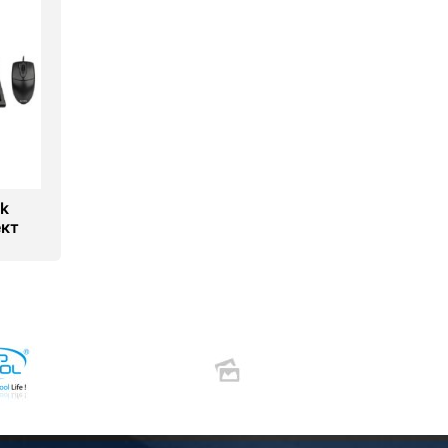
k
ект