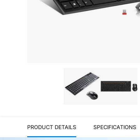
Server equipment
UPS Uninterruptible Power
Supply
Headphones
Mouses and keybords
Cooling systems
Server equipment
Video conferencing
Digital Signage
Video surveillance
PRODUCT DETAILS
SPECIFICATIONS
PC