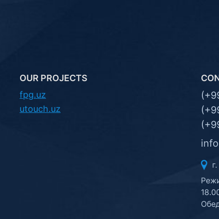
OUR PROJECTS
CO
fpg.uz
(+9
utouch.uz
(+9
(+9
inf
г.
Режи
18.0
Обед