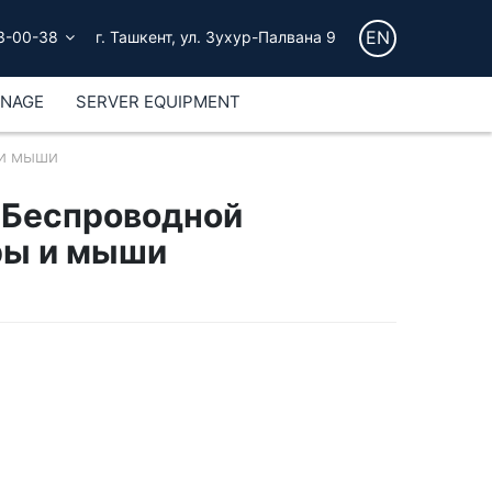
EN
3-00-38
г. Ташкент, ул. Зухур-Палвана 9
GNAGE
SERVER EQUIPMENT
 и мыши
 Беспроводной
ры и мыши