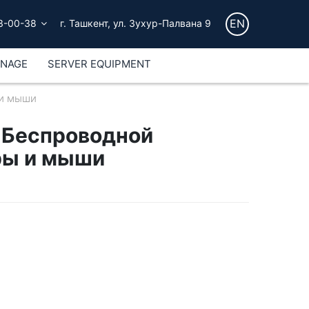
EN
3-00-38
г. Ташкент, ул. Зухур-Палвана 9
GNAGE
SERVER EQUIPMENT
 и мыши
 Беспроводной
ры и мыши