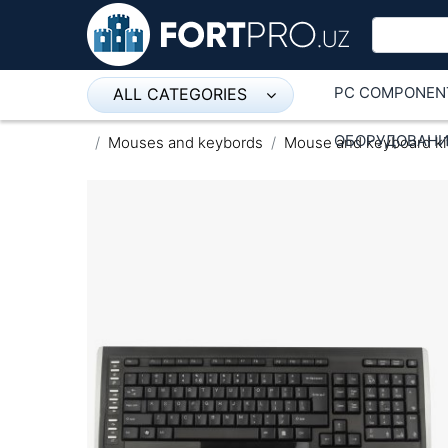
PC COMPONEN
ALL CATEGORIES
Микрофон
ОБОРУДОВАНИ
Mouses and keybords
Mouse and keyboard ki
Напольные розетки
Оборудование Mikrotik
Пылесос
Спикерфон
ADSL, Wan / Lan Routers, Wi-Fi
IP Telephony
Stereo systems