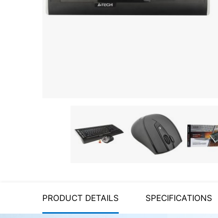
Server equipment
UPS Uninterruptible Power
Supply
Headphones
Mouses and keybords
Cooling systems
Server equipment
Video conferencing
Digital Signage
Video surveillance
PRODUCT DETAILS
SPECIFICATIONS
PC