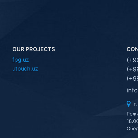
OUR PROJECTS
CO
fpg.uz
(+9
utouch.uz
(+9
(+9
inf
г.
Режи
18.0
Обед