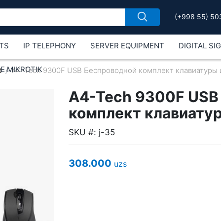
(+998 55) 50
TS
IP TELEPHONY
SERVER EQUIPMENT
DIGITAL SI
Е MIKROTIK
t
A4-Tech 9300F USB Беспроводной комплект клавиатуры
A4-Tech 9300F USB
комплект клавиату
SKU #: j-35
308.000
uzs