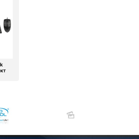
k
ект