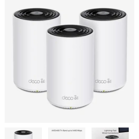
Stereo systems
Server equipment
UPS Uninterruptible Power Supply
Headphones
Mouses and keybords
Cooling systems
Server equipment
Video conferencing
Digital Signage
Video surveillance
PC