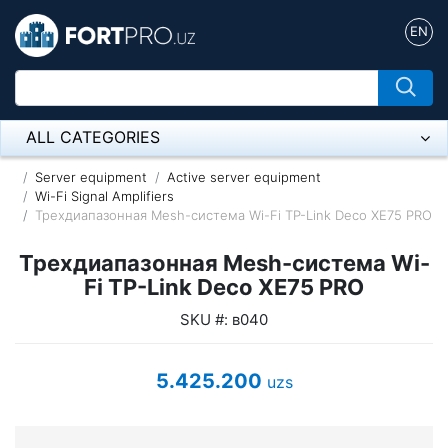
EN
ALL CATEGORIES
Микрофон
Server equipment
Active server equipment
Wi-Fi Signal Amplifiers
Трехдиапазонная Mesh-система Wi-Fi TP-Link Deco XE75 PRO
Напольные розетки
Трехдиапазонная Mesh-система Wi-
Оборудование Mikrotik
Fi TP-Link Deco XE75 PRO
Пылесос
SKU #: в040
Спикерфон
5.425.200
uzs
ADSL, Wan / Lan Routers, Wi-Fi
IP Telephony