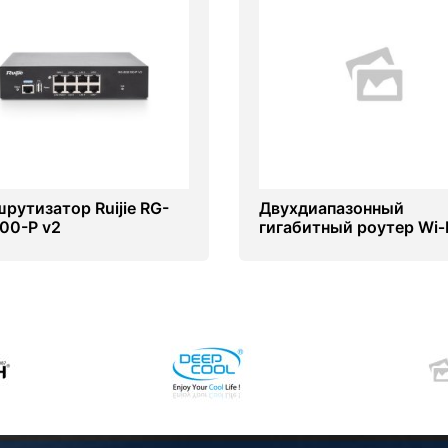
рутизатор Ruijie RG-
Двухдиапазонный
00-P v2
гигабитный роутер Wi‑
Archer MR500 с
поддержкой 4G+ катег
6