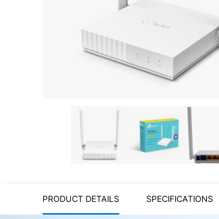
Server equipment
UPS Uninterruptible Power
Supply
Headphones
Mouses and keybords
Cooling systems
Server equipment
Video conferencing
Digital Signage
Video surveillance
PRODUCT DETAILS
SPECIFICATIONS
PC