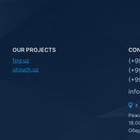
OUR PROJECTS
CO
fpg.uz
(+9
utouch.uz
(+9
(+9
inf
г.
Режи
18.0
Обед