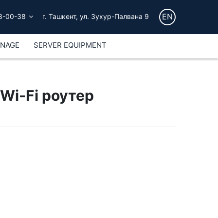
EN
3-00-38
г. Ташкент, ул. Зухур-Палвана 9
GNAGE
SERVER EQUIPMENT
Wi-Fi роутер