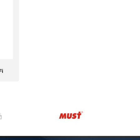
Fi
ории