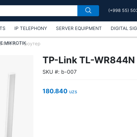
(+998 55) 50
TS
IP TELEPHONY
SERVER EQUIPMENT
DIGITAL SI
Е MIKROTIK
844N Wi-Fi роутер
TP-Link TL-WR844N 
SKU #: b-007
180.840
uzs