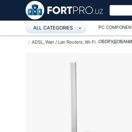
PC COMPONEN
ALL CATEGORIES
Микрофон
ОБОРУДОВАНИ
ADSL, Wan / Lan Routers, Wi-Fi
TP-Link TL-WR
Напольные розетки
Оборудование Mikrotik
Пылесос
Спикерфон
ADSL, Wan / Lan Routers, Wi-Fi
IP Telephony
Stereo systems