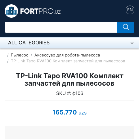
EN
ALL CATEGORIES
Микрофон
Пылесос
Аксессуар для робота-пылесоса
TP-Link Tapo RVA100 Комплект запчастей для пылесосов
Напольные розетки
TP-Link Tapo RVA100 Комплект
Оборудование Mikrotik
запчастей для пылесосов
SKU #: ф106
Пылесос
Спикерфон
165.770
uzs
ADSL, Wan / Lan Routers, Wi-Fi
IP Telephony