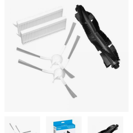
Stereo systems
Server equipment
UPS Uninterruptible Power Supply
Headphones
Mouses and keybords
Cooling systems
Server equipment
Video conferencing
Digital Signage
Video surveillance
PC