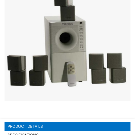
Stereo systems
Server equipment
UPS Uninterruptible Power Supply
Headphones
Mouses and keybords
Cooling systems
Server equipment
Video conferencing
Digital Signage
Video surveillance
PRODUCT DETAILS
PC