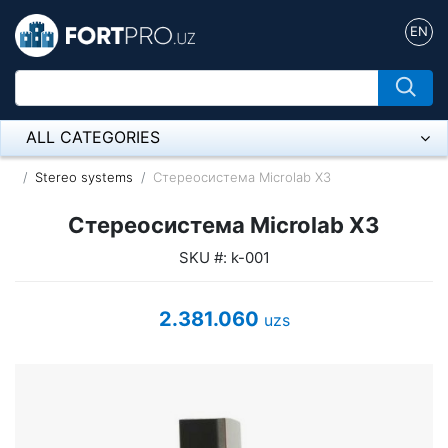
EN
ALL CATEGORIES
Микрофон
Stereo systems
Стереосистема Microlab X3
Напольные розетки
Стереосистема Microlab X3
SKU #: k-001
Оборудование Mikrotik
Пылесос
2.381.060
uzs
Спикерфон
ADSL, Wan / Lan Routers, Wi-Fi
IP Telephony