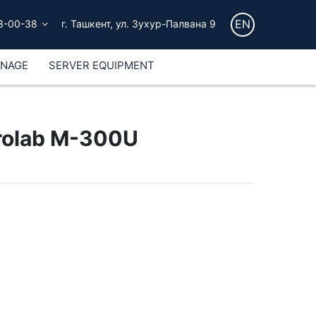
EN
3-00-38
г. Ташкент, ул. Зухур-Палвана 9
GNAGE
SERVER EQUIPMENT
rolab M-300U