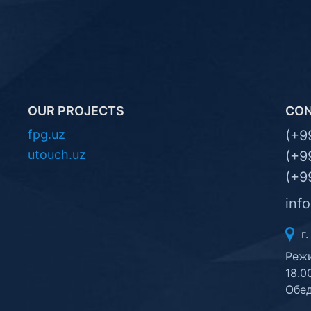
OUR PROJECTS
CO
fpg.uz
(+9
utouch.uz
(+9
(+9
inf
г.
Режи
18.0
Обед