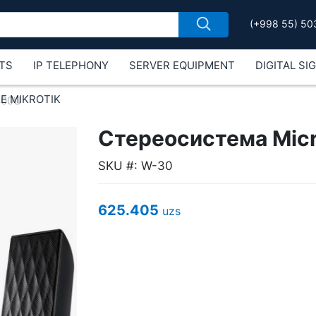
(+998 55) 50
TS
IP TELEPHONY
SERVER EQUIPMENT
DIGITAL SI
Е MIKROTIK
300U
Стереосистема Mic
SKU #: W-30
625.405
uzs