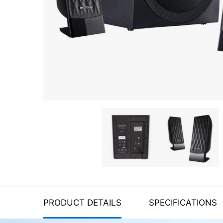
Server equipment
UPS Uninterruptible Power
Supply
Headphones
Mouses and keybords
Cooling systems
Server equipment
Video conferencing
Digital Signage
Video surveillance
PRODUCT DETAILS
SPECIFICATIONS
PC