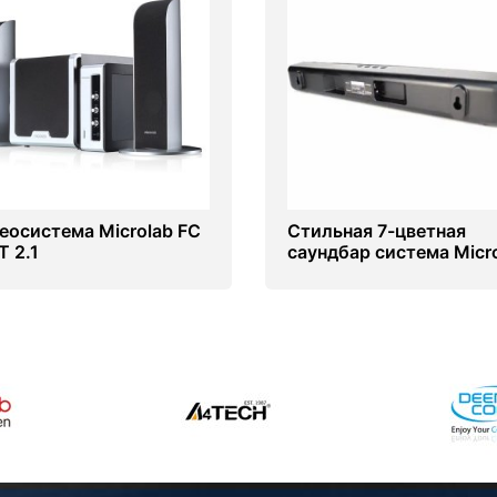
еосистема Microlab FC
Стильная 7-цветная
T 2.1
саундбар система Micr
OneBar 04