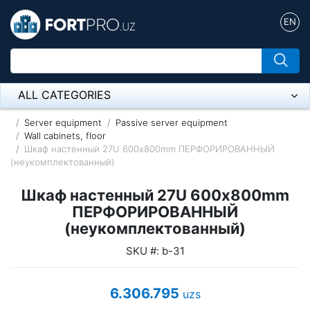
EN
ALL CATEGORIES
Микрофон
Server equipment
Passive server equipment
Wall cabinets, floor
Шкаф настенный 27U 600х800mm ПЕРФОРИРОВАННЫЙ
Напольные розетки
(неукомплектованный)
Оборудование Mikrotik
Шкаф настенный 27U 600х800mm
Пылесос
ПЕРФОРИРОВАННЫЙ
(неукомплектованный)
Спикерфон
SKU #: b-31
ADSL, Wan / Lan Routers, Wi-Fi
6.306.795
uzs
IP Telephony