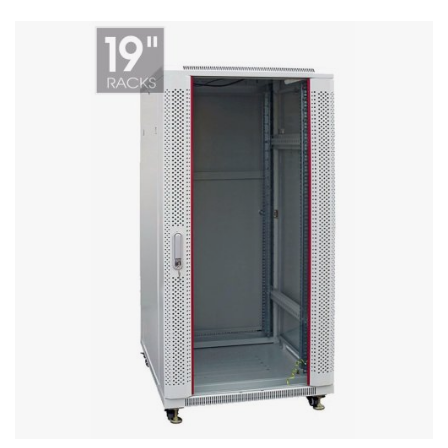
Stereo systems
Server equipment
UPS Uninterruptible Power Supply
Headphones
Mouses and keybords
Cooling systems
Server equipment
Video conferencing
Digital Signage
Video surveillance
PC