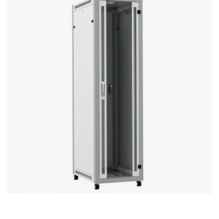
Stereo systems
Server equipment
UPS Uninterruptible Power Supply
Headphones
Mouses and keybords
Cooling systems
Server equipment
Video conferencing
Digital Signage
Video surveillance
PC