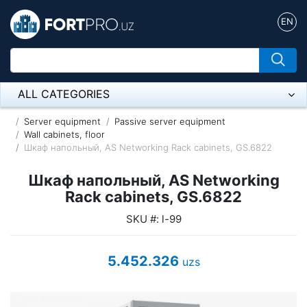
EN
ALL CATEGORIES
Микрофон
Server equipment
Passive server equipment
Wall cabinets, floor
Шкаф напольный, AS Networking Rack cabinets, GS.6822
Напольные розетки
Шкаф напольный, AS Networking
Оборудование Mikrotik
Rack cabinets, GS.6822
Пылесос
SKU #: l-99
Спикерфон
5.452.326
uzs
ADSL, Wan / Lan Routers, Wi-Fi
IP Telephony