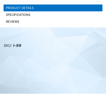
PRODUCT DETAILS
PC components
SPECIFICATIONS
REVIEWS
SKU:
l-99