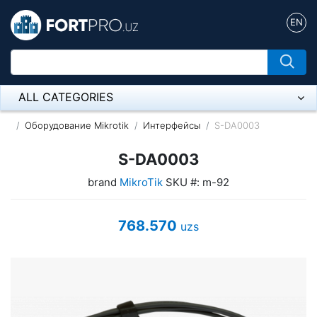
EN
ALL CATEGORIES
Микрофон
Оборудование Mikrotik
Интерфейсы
S-DA0003
Напольные розетки
S-DA0003
brand
MikroTik
SKU #: m-92
Оборудование Mikrotik
Пылесос
768.570
uzs
Спикерфон
ADSL, Wan / Lan Routers, Wi-Fi
IP Telephony