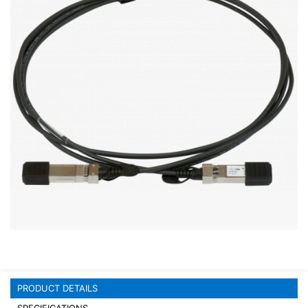
Stereo systems
Server equipment
UPS Uninterruptible Power Supply
Headphones
Mouses and keybords
Cooling systems
Server equipment
Video conferencing
Digital Signage
Video surveillance
PRODUCT DETAILS
PC