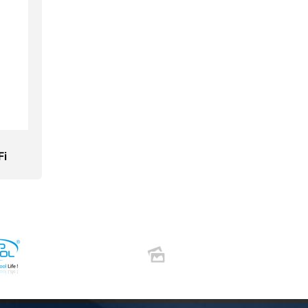
Fi
ории