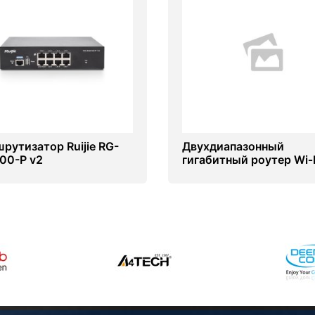
рутизатор Ruijie RG-
Двухдиапазонный
00-P v2
гигабитный роутер Wi‑
Archer MR500 с
поддержкой 4G+ катег
6