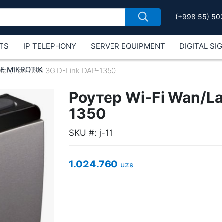
(+998 55) 50
TS
IP TELEPHONY
SERVER EQUIPMENT
DIGITAL SI
Е MIKROTIK
Wan/Lan USB 3G D-Link DAP-1350
Роутер Wi-Fi Wan/L
1350
SKU #: j-11
1.024.760
uzs