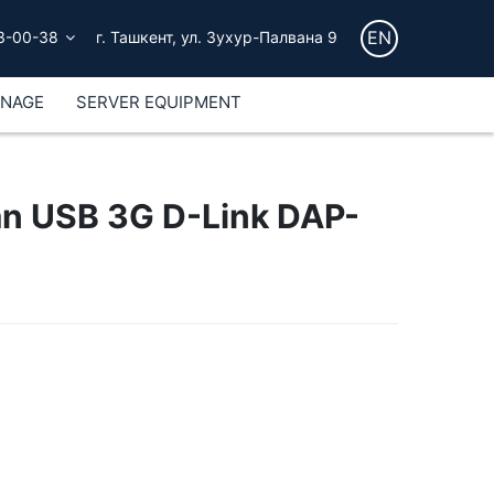
EN
3-00-38
г. Ташкент, ул. Зухур-Палвана 9
GNAGE
SERVER EQUIPMENT
an USB 3G D-Link DAP-