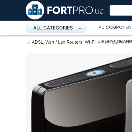
PC COMPONEN
ALL CATEGORIES
Микрофон
ОБОРУДОВАНИ
ADSL, Wan / Lan Routers, Wi-Fi
Роутер Wi-Fi 
Напольные розетки
Оборудование Mikrotik
Пылесос
Спикерфон
ADSL, Wan / Lan Routers, Wi-Fi
IP Telephony
Stereo systems