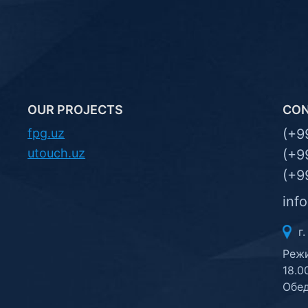
OUR PROJECTS
CO
fpg.uz
(+9
utouch.uz
(+9
(+9
inf
г.
Режи
18.0
Обед