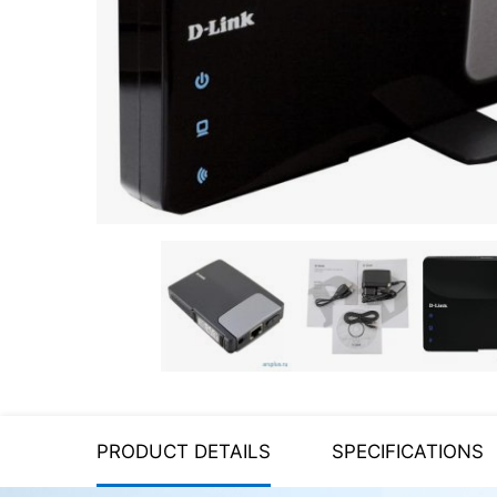
Server equipment
UPS Uninterruptible Power
Supply
Headphones
Mouses and keybords
Cooling systems
Server equipment
Video conferencing
Digital Signage
Video surveillance
PRODUCT DETAILS
SPECIFICATIONS
PC