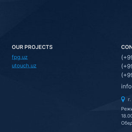
OUR PROJECTS
CO
fpg.uz
(+9
utouch.uz
(+9
(+9
inf
г.
Режи
18.0
Обед