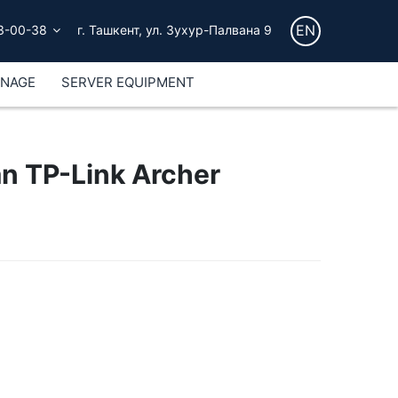
EN
3-00-38
г. Ташкент, ул. Зухур-Палвана 9
GNAGE
SERVER EQUIPMENT
n TP-Link Archer