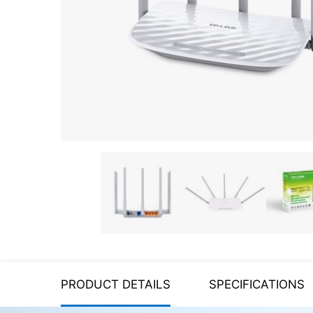
Server equipment
UPS Uninterruptible Power
Supply
Headphones
Mouses and keybords
Cooling systems
Server equipment
Video conferencing
Digital Signage
Video surveillance
PRODUCT DETAILS
SPECIFICATIONS
PC