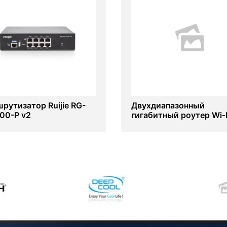
рутизатор Ruijie RG-
Двухдиапазонный
00-P v2
гигабитный роутер Wi‑
Archer MR500 с
поддержкой 4G+ катег
6