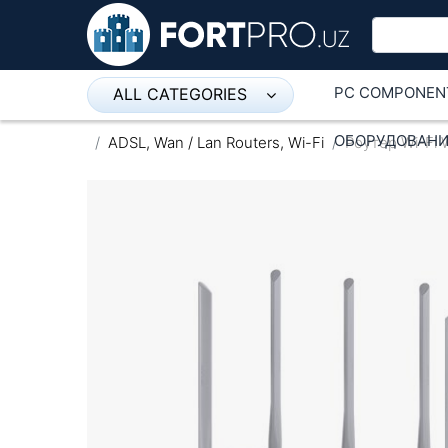
PC COMPONEN
ALL CATEGORIES
Микрофон
ОБОРУДОВАНИ
ADSL, Wan / Lan Routers, Wi-Fi
Роутер Wi-Fi 
Напольные розетки
Оборудование Mikrotik
Пылесос
Спикерфон
ADSL, Wan / Lan Routers, Wi-Fi
IP Telephony
Stereo systems