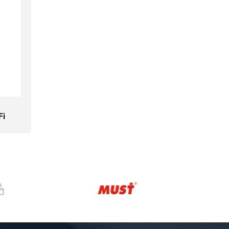
Fi
ории