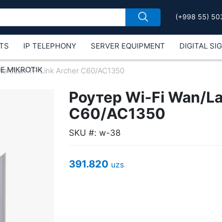
(+998 55) 50
TS
IP TELEPHONY
SERVER EQUIPMENT
DIGITAL SI
Е MIKROTIK
Wan/Lan TP-Link Archer C60/AC1350
Роутер Wi-Fi Wan/La
C60/AC1350
SKU #: w-38
391.820
uzs