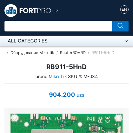
EN
ALL CATEGORIES
Микрофон
Оборудование Mikrotik
RouterBOARD
RB911-5HnD
Напольные розетки
RB911-5HnD
brand
MikroTik
SKU #: M-034
Оборудование Mikrotik
Пылесос
904.200
uzs
Спикерфон
ADSL, Wan / Lan Routers, Wi-Fi
IP Telephony