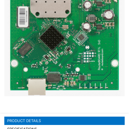
Stereo systems
Server equipment
UPS Uninterruptible Power Supply
Headphones
Mouses and keybords
Cooling systems
Server equipment
Video conferencing
Digital Signage
Video surveillance
PRODUCT DETAILS
PC