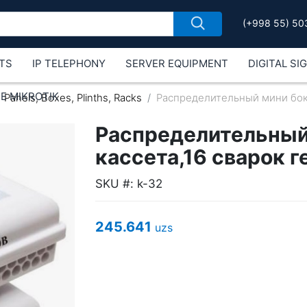
(+998 55) 50
TS
IP TELEPHONY
SERVER EQUIPMENT
DIGITAL SI
Е MIKROTIK
Panels, Boxes, Plinths, Racks
Распределительный мини бокс
Распределительный 
кассета,16 сварок 
SKU #: k-32
245.641
uzs