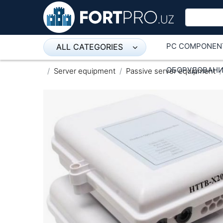
PC COMPONEN
ALL CATEGORIES
Микрофон
ОБОРУДОВАНИ
Server equipment
Passive server equipment
Напольные розетки
Оборудование Mikrotik
Пылесос
Спикерфон
ADSL, Wan / Lan Routers, Wi-Fi
IP Telephony
Stereo systems