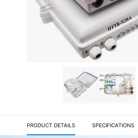
Server equipment
UPS Uninterruptible Power
Supply
Headphones
Mouses and keybords
Cooling systems
Server equipment
Video conferencing
Digital Signage
Video surveillance
PRODUCT DETAILS
SPECIFICATIONS
PC