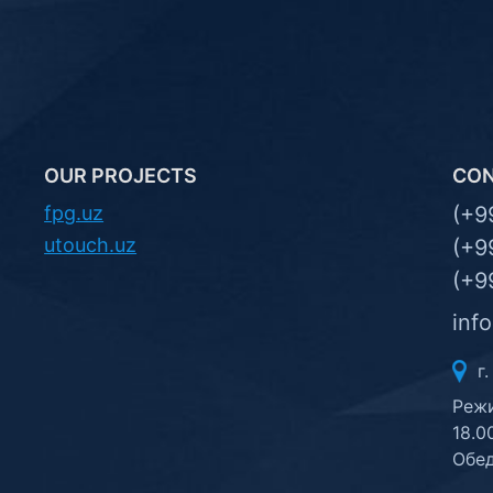
OUR PROJECTS
CO
fpg.uz
(+9
utouch.uz
(+9
(+9
inf
г.
Режи
18.0
Обед