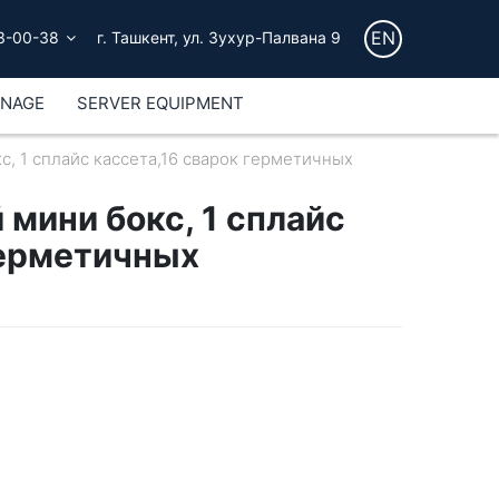
EN
3-00-38
г. Ташкент, ул. Зухур-Палвана 9
GNAGE
SERVER EQUIPMENT
, 1 сплайс кассета,16 сварок герметичных
мини бокс, 1 сплайс
герметичных