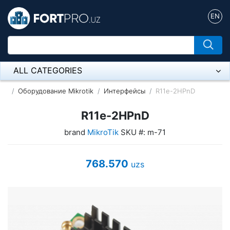
EN
ALL CATEGORIES
Микрофон
Оборудование Mikrotik
Интерфейсы
R11e-2HPnD
Напольные розетки
R11e-2HPnD
brand
MikroTik
SKU #: m-71
Оборудование Mikrotik
Пылесос
768.570
uzs
Спикерфон
ADSL, Wan / Lan Routers, Wi-Fi
IP Telephony