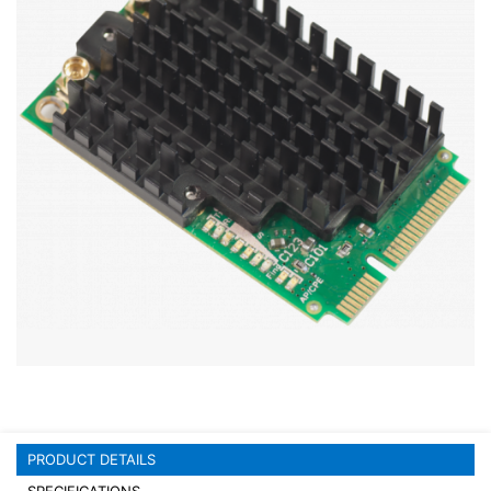
Stereo systems
Server equipment
UPS Uninterruptible Power Supply
Headphones
Mouses and keybords
Cooling systems
Server equipment
Video conferencing
Digital Signage
Video surveillance
PRODUCT DETAILS
PC