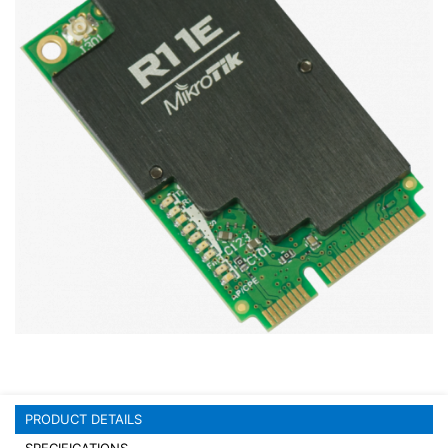
Stereo systems
Server equipment
UPS Uninterruptible Power Supply
Headphones
Mouses and keybords
Cooling systems
Server equipment
Video conferencing
Digital Signage
Video surveillance
PRODUCT DETAILS
PC