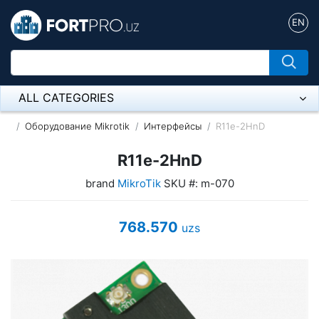
EN
ALL CATEGORIES
Микрофон
Оборудование Mikrotik
Интерфейсы
R11e-2HnD
Напольные розетки
R11e-2HnD
brand
MikroTik
SKU #: m-070
Оборудование Mikrotik
Пылесос
768.570
uzs
Спикерфон
ADSL, Wan / Lan Routers, Wi-Fi
IP Telephony