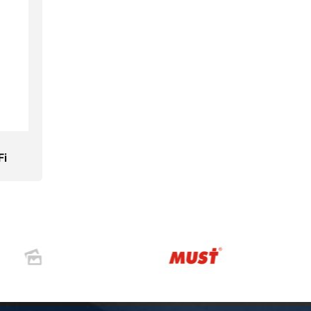
Fi
ории