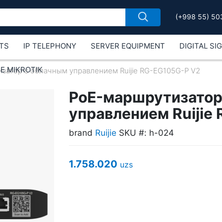
(+998 55) 50
TS
IP TELEPHONY
SERVER EQUIPMENT
DIGITAL SI
Е MIKROTIK
затор с облачным управлением Ruijie RG-EG105G-P V2
PoE-маршрутизатор
управлением Ruijie
brand
Ruijie
SKU #: h-024
1.758.020
uzs