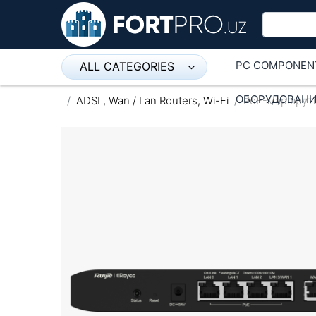
PC COMPONEN
ALL CATEGORIES
Микрофон
ОБОРУДОВАНИ
ADSL, Wan / Lan Routers, Wi-Fi
PoE-маршрути
Напольные розетки
Оборудование Mikrotik
Пылесос
Спикерфон
ADSL, Wan / Lan Routers, Wi-Fi
IP Telephony
Stereo systems