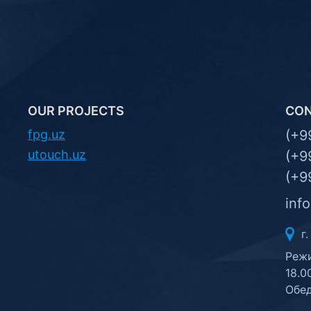
OUR PROJECTS
CO
fpg.uz
(+9
utouch.uz
(+9
(+9
inf
г.
Режи
18.0
Обед