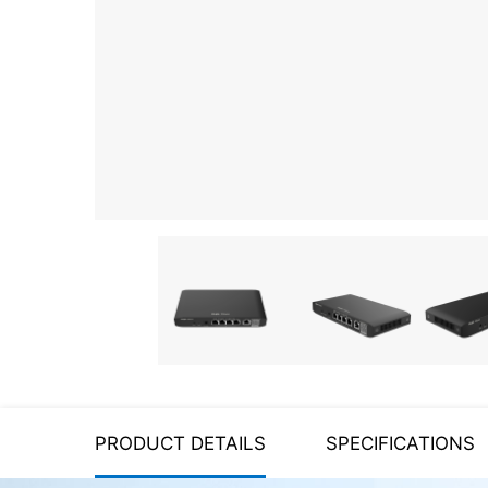
Server equipment
UPS Uninterruptible Power
Supply
Headphones
Mouses and keybords
Cooling systems
Server equipment
Video conferencing
Digital Signage
Video surveillance
PRODUCT DETAILS
SPECIFICATIONS
PC