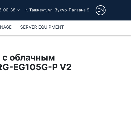
EN
3-00-38
г. Ташкент, ул. Зухур-Палвана 9
GNAGE
SERVER EQUIPMENT
 с облачным
 RG-EG105G-P V2