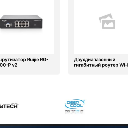
рутизатор Ruijie RG-
Двухдиапазонный
00-P v2
гигабитный роутер Wi‑
Archer MR500 с
поддержкой 4G+ катег
6