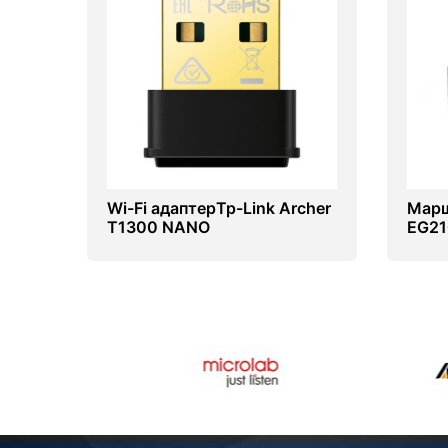
Wi-Fi адаптерTp-Link Archer
Марш
T1300 NANO
EG21