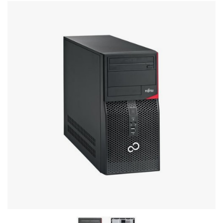
Stereo systems
Server equipment
UPS Uninterruptible Power Supply
Headphones
Mouses and keybords
Cooling systems
Server equipment
Video conferencing
Digital Signage
Video surveillance
PC