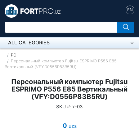
EN
ALL CATEGORIES
Микрофон
PC
Персональный компьютер Fujitsu ESPRIMO P556 E85
Вертикальный (VFY:D0556P83B5RU)
Напольные розетки
Персональный компьютер Fujitsu
Оборудование Mikrotik
ESPRIMO P556 E85 Вертикальный
Пылесос
(VFY:D0556P83B5RU)
SKU #: x-03
Спикерфон
ADSL, Wan / Lan Routers, Wi-Fi
0
uzs
IP Telephony