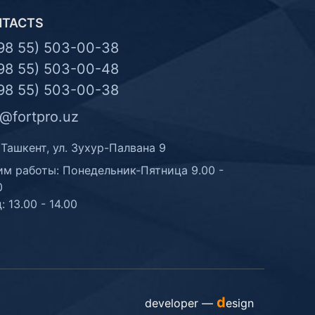
NTACTS
98 55) 503-00-38
98 55) 503-00-48
98 55) 503-00-38
o@fortpro.uz
 Ташкент, ул. Зухур-Палвана 9
м работы: Понедельник-Пятница 9.00 -
0
: 13.00 - 14.00
d
developer —
esign