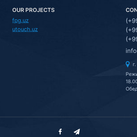
OUR PROJECTS
CO
fpg.uz
(+9
utouch.uz
(+9
(+9
inf
г.
Режи
18.0
Обед