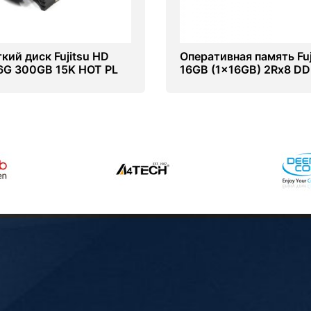
кий диск Fujitsu HD
Оперативная память Fuj
6G 300GB 15K HOT PL
16GB (1x16GB) 2Rx8 DD
EP для TX2560/RX2520
2133 U ECC (S26361-F3
S26361-F3819-E530)
E516)