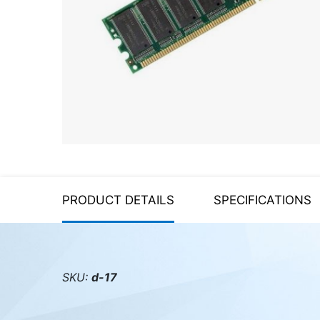
Server equipment
UPS Uninterruptible Power
Supply
Headphones
Mouses and keybords
Cooling systems
Server equipment
PRODUCT DETAILS
SPECIFICATIONS
Video conferencing
Digital Signage
Video surveillance
SKU:
d-17
PC