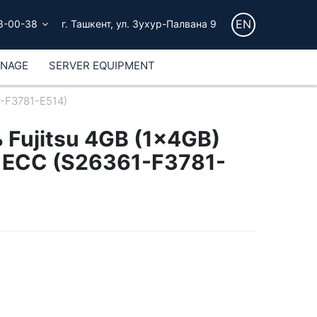
EN
3-00-38
г. Ташкент, ул. Зухур-Палвана 9
GNAGE
SERVER EQUIPMENT
1-F3781-E514)
 Fujitsu 4GB (1x4GB)
 ECC (S26361-F3781-