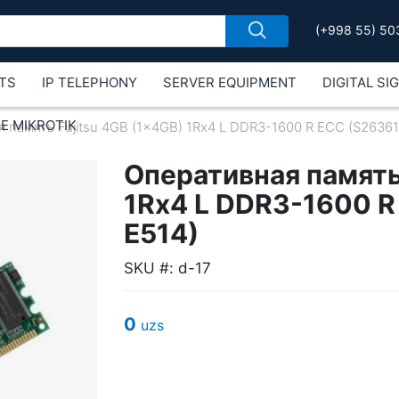
(+998 55) 50
TS
IP TELEPHONY
SERVER EQUIPMENT
DIGITAL SI
Е MIKROTIK
 память Fujitsu 4GB (1x4GB) 1Rx4 L DDR3-1600 R ECC (S2636
Оперативная память
1Rx4 L DDR3-1600 R
E514)
SKU #: d-17
0
uzs