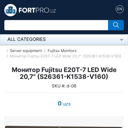
EN
ALL CATEGORIES
Микрофон
Server equipment
Fujitsu Monitors
Монитор Fujitsu E20T-7 LED Wide 20,7" (S26361-K1538-V160)
Напольные розетки
Монитор Fujitsu E20T-7 LED Wide
Оборудование Mikrotik
20,7" (S26361-K1538-V160)
SKU #: d-08
Пылесос
Спикерфон
0
uzs
ADSL, Wan / Lan Routers, Wi-Fi
IP Telephony