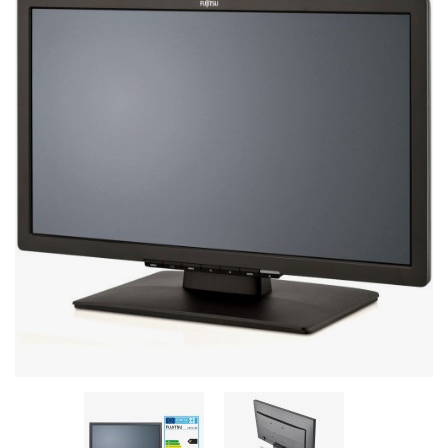
Stereo systems
Server equipment
UPS Uninterruptible Power Supply
Headphones
Mouses and keybords
Cooling systems
Server equipment
Video conferencing
Digital Signage
Video surveillance
PC