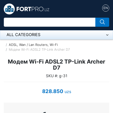
EN
ALL CATEGORIES
Микрофон
ADSL, Wan / Lan Routers, Wi-Fi
Модем Wi-Fi ADSL2 TP-Link Archer D7
Напольные розетки
Модем Wi-Fi ADSL2 TP-Link Archer
Оборудование Mikrotik
D7
SKU #: g-31
Пылесос
Спикерфон
828.850
uzs
ADSL, Wan / Lan Routers, Wi-Fi
IP Telephony