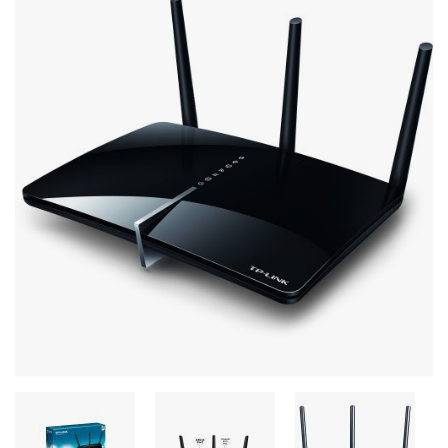
Stereo systems
Server equipment
UPS Uninterruptible Power Supply
Headphones
Mouses and keybords
Cooling systems
Server equipment
Video conferencing
Digital Signage
Video surveillance
PC